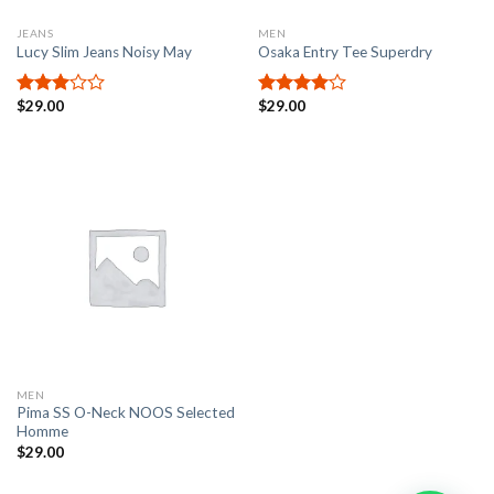
JEANS
MEN
Lucy Slim Jeans Noisy May
Osaka Entry Tee Superdry
$
29.00
$
29.00
Valorado
Valorado
en
en
4.00
3.00
de 5
de 5
MEN
Pima SS O-Neck NOOS Selected
Homme
$
29.00