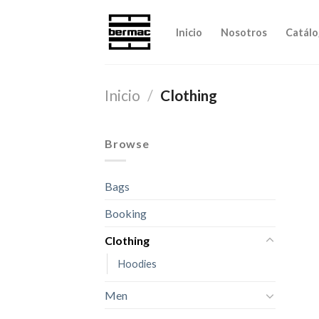
Skip
to
Inicio
Nosotros
Catálo
content
Inicio
/
Clothing
Browse
Bags
Booking
Clothing
Hoodies
Men