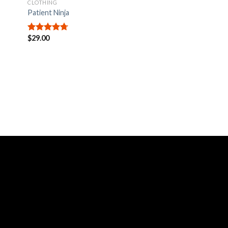
CLOTHING
Patient Ninja
$
29.00
Valorado
en
4.67
de
5