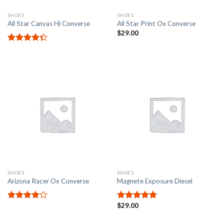
SHOES
SHOES
All Star Canvas Hi Converse
All Star Print Ox Converse
$
29.00
Valorado
en
4.33
de 5
SHOES
SHOES
Arizona Racer Ox Converse
Magnete Exposure Diesel
$
29.00
Valorado
Valorado en
en
4.00
5.00
de 5
de 5