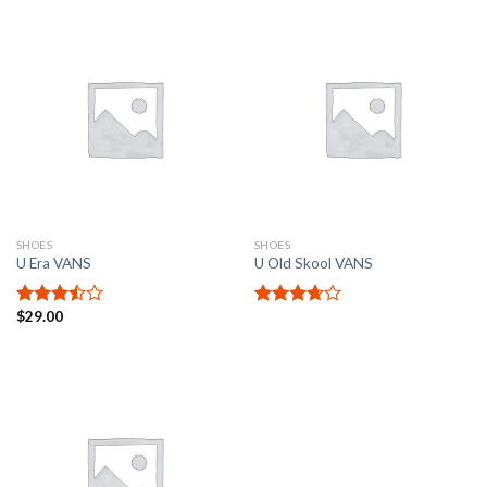
SHOES
SHOES
U Era VANS
U Old Skool VANS
$
29.00
Valorado
Valorado
en
3.50
en
3.67
de 5
de 5