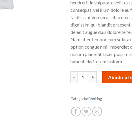
hendrerit in vulputate velit ess
consequat, vel illum dolore eu f
facilisis at vero eros et accums
dignissim qui blandit praesent 
delenit augue duis dolore te feug
Nam liber tempor cum soluta n
option congue nihil imperdiet
mazim placerat facer possim a
habent claritatem insitam
Yoga Course cantidad
Añadir al 
Categoría:
Booking