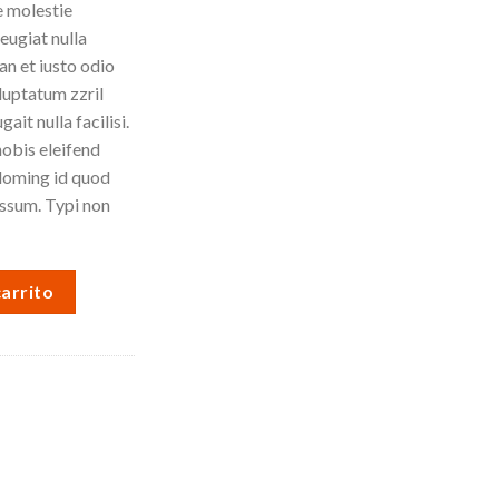
e molestie
eugiat nulla
an et iusto odio
luptatum zzril
ait nulla facilisi.
obis eleifend
 doming id quod
ssum. Typi non
carrito