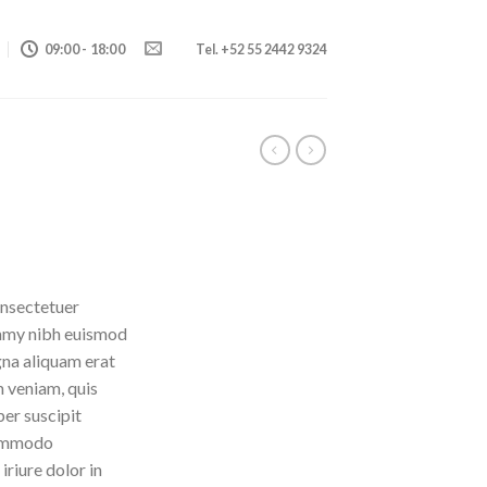
09:00 - 18:00
Tel. +52 55 2442 9324
onsectetuer
ummy nibh euismod
gna aliquam erat
m veniam, quis
per suscipit
 commodo
riure dolor in