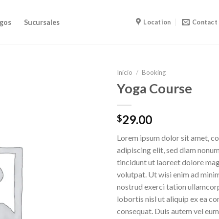
gos
Sucursales
Location
Contact
Inicio
/
Booking
Yoga Course
29.00
$
Lorem ipsum dolor sit amet, c
adipiscing elit, sed diam non
tincidunt ut laoreet dolore ma
volutpat. Ut wisi enim ad mini
nostrud exerci tation ullamcor
lobortis nisl ut aliquip ex ea
consequat. Duis autem vel eum i